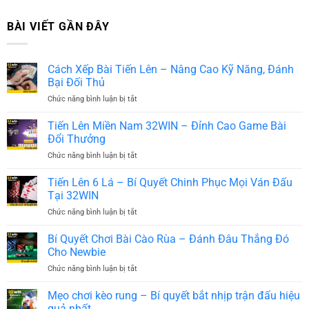
BÀI VIẾT GẦN ĐÂY
Cách Xếp Bài Tiến Lên – Nâng Cao Kỹ Năng, Đánh
Bại Đối Thủ
Chức năng bình luận bị tắt
ở
Cách
Xếp
Tiến Lên Miền Nam 32WIN – Đỉnh Cao Game Bài
Bài
Đổi Thưởng
Tiến
Chức năng bình luận bị tắt
ở
Lên
Tiến
–
Lên
Tiến Lên 6 Lá – Bí Quyết Chinh Phục Mọi Ván Đấu
Nâng
Miền
Cao
Tại 32WIN
Nam
Kỹ
Chức năng bình luận bị tắt
ở
32WIN
Năng,
Tiến
–
Đánh
Lên
Bí Quyết Chơi Bài Cào Rùa – Đánh Đâu Thắng Đó
Đỉnh
Bại
6
Cao
Cho Newbie
Đối
Lá
Game
Thủ
Chức năng bình luận bị tắt
ở
–
Bài
Bí
Bí
Đổi
Quyết
Mẹo chơi kèo rung – Bí quyết bắt nhịp trận đấu hiệu
Quyết
Thưởng
Chơi
Chinh
quả nhất