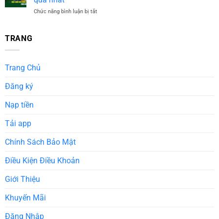
Bài
Phục
Chức năng bình luận bị tắt
ở
Cào
Mọi
Mẹo
Rùa
Ván
chơi
–
Đấu
kèo
TRANG
Đánh
Tại
rung
Đâu
32WIN
–
Thắng
Bí
Đó
Trang Chủ
quyết
Cho
bắt
Newbie
Đăng ký
nhịp
trận
đấu
Nạp tiền
hiệu
quả
Tải app
nhất
Chính Sách Bảo Mật
Điều Kiện Điều Khoản
Giới Thiệu
Khuyến Mãi
Đăng Nhập