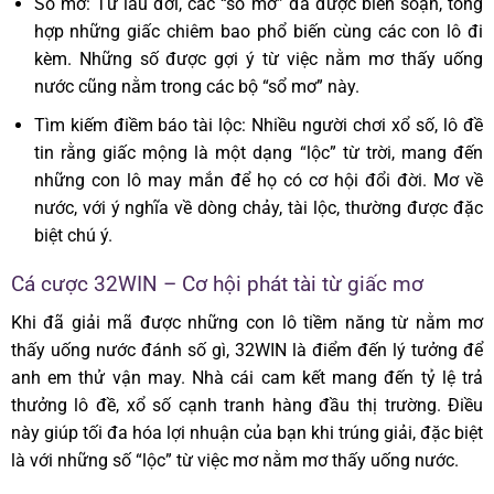
Sổ mơ: Từ lâu đời, các “sổ mơ” đã được biên soạn, tổng
hợp những giấc chiêm bao phổ biến cùng các con lô đi
kèm. Những số được gợi ý từ việc nằm mơ thấy uống
nước cũng nằm trong các bộ “sổ mơ” này.
Tìm kiếm điềm báo tài lộc: Nhiều người chơi xổ số, lô đề
tin rằng giấc mộng là một dạng “lộc” từ trời, mang đến
những con lô may mắn để họ có cơ hội đổi đời. Mơ về
nước, với ý nghĩa về dòng chảy, tài lộc, thường được đặc
biệt chú ý.
Cá cược 32WIN – Cơ hội phát tài từ giấc mơ
Khi đã giải mã được những con lô tiềm năng từ nằm mơ
thấy uống nước đánh số gì, 32WIN là điểm đến lý tưởng để
anh em thử vận may. Nhà cái cam kết mang đến tỷ lệ trả
thưởng lô đề, xổ số cạnh tranh hàng đầu thị trường. Điều
này giúp tối đa hóa lợi nhuận của bạn khi trúng giải, đặc biệt
là với những số “lộc” từ việc mơ nằm mơ thấy uống nước.