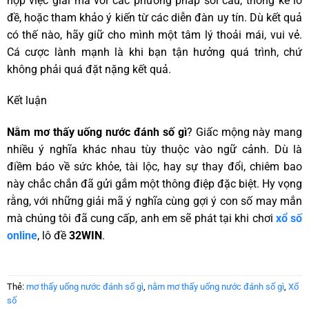
hợp việc giải mã với các phương pháp soi cầu, thống kê lô
đề, hoặc tham khảo ý kiến từ các diễn đàn uy tín. Dù kết quả
có thế nào, hãy giữ cho mình một tâm lý thoải mái, vui vẻ.
Cá cược lành mạnh là khi bạn tận hưởng quá trình, chứ
không phải quá đặt nặng kết quả.
Kết luận
Nằm mơ thấy uống nước đánh số gì
? Giấc mộng này mang
nhiều ý nghĩa khác nhau tùy thuộc vào ngữ cảnh. Dù là
điềm báo về sức khỏe, tài lộc, hay sự thay đổi, chiêm bao
này chắc chắn đã gửi gắm một thông điệp đặc biệt. Hy vọng
rằng, với những giải mã ý nghĩa cùng gợi ý con số may mắn
mà chúng tôi đã cung cấp, anh em sẽ phát tại khi chơi
xổ số
online
, lô đề
32WIN
.
Thẻ:
mơ thấy uống nước đánh số gì
,
nằm mơ thấy uống nước đánh số gì
,
Xổ
số