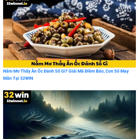
Nằm Mơ Thấy Ăn Ốc Đánh Số Gì? Giải Mã Điềm Báo, Con Số May
Mắn Tại 32WIN