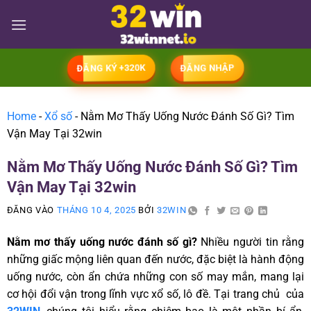
ĐĂNG KÝ +320K
ĐĂNG NHẬP
Home
-
Xổ số
-
Nằm Mơ Thấy Uống Nước Đánh Số Gì? Tìm
Vận May Tại 32win
Nằm Mơ Thấy Uống Nước Đánh Số Gì? Tìm
Vận May Tại 32win
ĐĂNG VÀO
THÁNG 10 4, 2025
BỞI
32WIN
Nằm mơ thấy uống nước đánh số gì?
Nhiều người tin rằng
những giấc mộng liên quan đến nước, đặc biệt là hành động
uống nước, còn ẩn chứa những con số may mắn, mang lại
cơ hội đổi vận trong lĩnh vực xổ số, lô đề. Tại trang chủ của