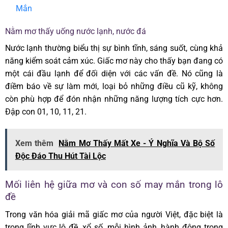
Mắn
Nằm mơ thấy uống nước lạnh, nước đá
Nước lạnh thường biểu thị sự bình tĩnh, sáng suốt, cùng khả
năng kiểm soát cảm xúc. Giấc mơ này cho thấy bạn đang có
một cái đầu lạnh để đối diện với các vấn đề. Nó cũng là
điềm báo về sự làm mới, loại bỏ những điều cũ kỹ, không
còn phù hợp để đón nhận những năng lượng tích cực hơn.
Đập con 01, 10, 11, 21.
Xem thêm
Nằm Mơ Thấy Mất Xe - Ý Nghĩa Và Bộ Số
Độc Đáo Thu Hút Tài Lộc
Mối liên hệ giữa mơ và con số may mắn trong lô
đề
Trong văn hóa giải mã giấc mơ của người Việt, đặc biệt là
trong lĩnh vực lô đề, xổ số, mỗi hình ảnh, hành động trong