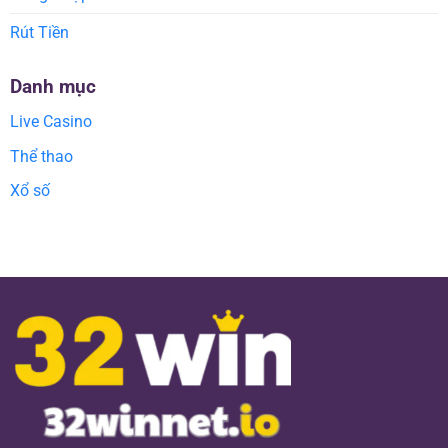
Rút Tiền
Danh mục
Live Casino
Thể thao
Xổ số