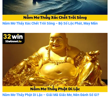
Nằm Mơ Thấy Xác Chết Trôi Sông – Bộ Số Lộc Phát, May Mắn
Nằm Mơ Thấy Phật Di Lặc – Giải Mã Giấc Mơ, Nên Đánh Số Gì?