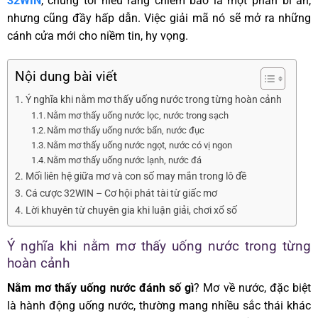
32WIN
, chúng tôi hiểu rằng chiêm bao là một phần bí ẩn,
nhưng cũng đầy hấp dẫn. Việc giải mã nó sẽ mở ra những
cánh cửa mới cho niềm tin, hy vọng.
Nội dung bài viết
Ý nghĩa khi nằm mơ thấy uống nước trong từng hoàn cảnh
Nằm mơ thấy uống nước lọc, nước trong sạch
Nằm mơ thấy uống nước bẩn, nước đục
Nằm mơ thấy uống nước ngọt, nước có vị ngon
Nằm mơ thấy uống nước lạnh, nước đá
Mối liên hệ giữa mơ và con số may mắn trong lô đề
Cá cược 32WIN – Cơ hội phát tài từ giấc mơ
Lời khuyên từ chuyên gia khi luận giải, chơi xổ số
Ý nghĩa khi nằm mơ thấy uống nước trong từng
hoàn cảnh
Nằm mơ thấy uống nước đánh số gì
? Mơ về nước, đặc biệt
là hành động uống nước, thường mang nhiều sắc thái khác