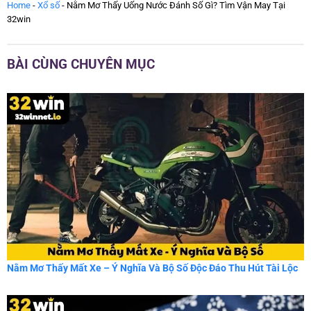
Home
-
Xổ số
-
Nằm Mơ Thấy Uống Nước Đánh Số Gì? Tìm Vận May Tại
32win
BÀI CÙNG CHUYÊN MỤC
Nằm Mơ Thấy Mất Xe – Ý Nghĩa Và Bộ Số Độc Đáo Thu Hút Tài Lộc