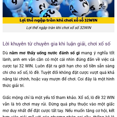
Lợi thế ngập tràn khi chơi xổ số 32WIN
Lời khuyên từ chuyên gia khi luận giải, chơi xổ số
Dù
nằm mơ thấy uống nước đánh số gì
mang ý nghĩa tốt
lành, anh em vẫn cần có một cái nhìn đúng đắn về việc cá
cược tại
32 WIN
. Luôn đặt ra giới hạn cho số tiền sẵn sàng
chi cho xổ số, lô đề. Tuyệt đối không đặt cược vượt quá khả
năng tài chính, hoặc vay mượn để chơi. Coi đây là một hình
thức giải trí.
Giấc mộng chỉ là một yếu tố tham khảo. Xổ số, lô đề
32 WIN
vẫn là trò chơi may rủi. Đừng quá phụ thuộc vào một giấc
mơ duy nhất để đặt cược tất tay. Nếu muốn tăng cơ hội, kết