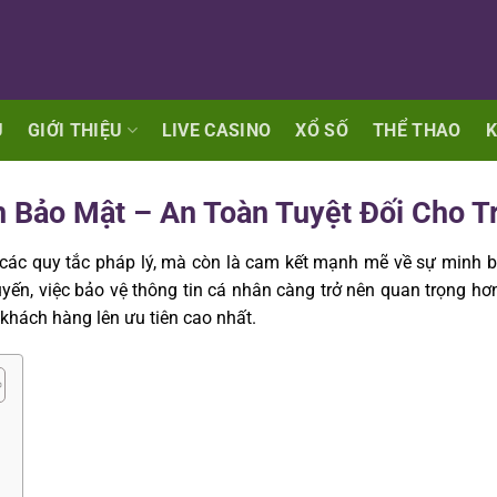
Ủ
GIỚI THIỆU
LIVE CASINO
XỔ SỐ
THỂ THAO
K
h Bảo Mật – An Toàn Tuyệt Đối Cho T
các quy tắc pháp lý, mà còn là cam kết mạnh mẽ về sự minh bạc
yến, việc bảo vệ thông tin cá nhân càng trở nên quan trọng hơ
u khách hàng lên ưu tiên cao nhất.