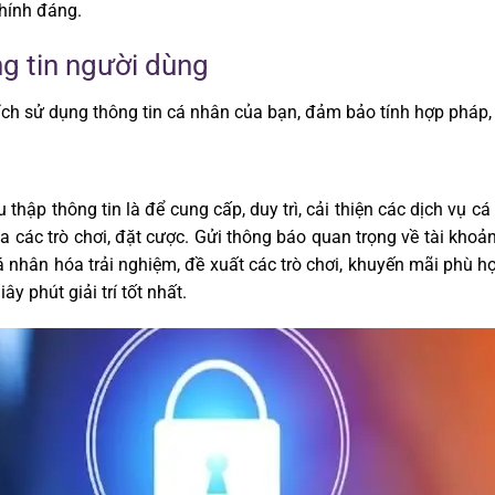
chính đáng.
g tin người dùng
ích sử dụng thông tin cá nhân của bạn, đảm bảo tính hợp pháp,
u thập thông tin là để cung cấp, duy trì, cải thiện các dịch vụ c
a các trò chơi, đặt cược. Gửi thông báo quan trọng về tài khoả
á nhân hóa trải nghiệm, đề xuất các trò chơi, khuyến mãi phù h
y phút giải trí tốt nhất.