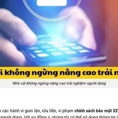
Nhà cái không ngừng nâng cao trải nghiệm người dùng
 các hành vi gian lận, rửa tiền, vi phạm
chính sách bảo mật 3
 người dùng.
Với sự đồng ý, chúng tôi có thể sử dụng thông tin 