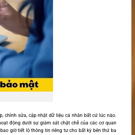
p, chỉnh sửa, cập nhật dữ liệu cá nhân bất cứ lúc nào.
hoạt động dưới sự giám sát chặt chẽ của các cơ quan
ao giờ tiết lộ thông tin riêng tư cho bất kỳ bên thứ ba