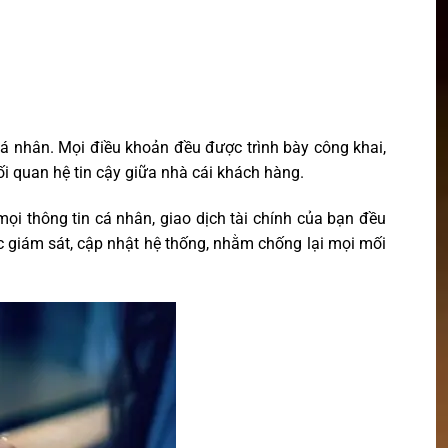
 cá nhân. Mọi điều khoản đều được trình bày công khai,
i quan hệ tin cậy giữa nhà cái khách hàng.
ọi thông tin cá nhân, giao dịch tài chính của bạn đều
ục giám sát, cập nhật hệ thống, nhằm chống lại mọi mối