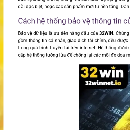
đãi đặc biệt, hoặc các sản phẩm mới từ nền tảng. Dân
Cách hệ thống bảo vệ thông tin c
Bảo vệ dữ liệu là ưu tiên hàng đầu của
32WIN
. Chúng
gồm thông tin cá nhân, giao dịch tài chính, đều đượ
trong quá trình truyền tải trên internet.
Hệ thống được b
cấp hệ thống tường lửa để chống lại các mối đe dọa m