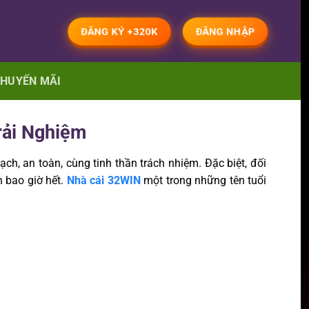
ĐĂNG KÝ +320K
ĐĂNG NHẬP
HUYẾN MÃI
rải Nghiệm
h, an toàn, cùng tinh thần trách nhiệm. Đặc biệt, đối
n bao giờ hết.
Nhà cái 32WIN
một trong những tên tuổi