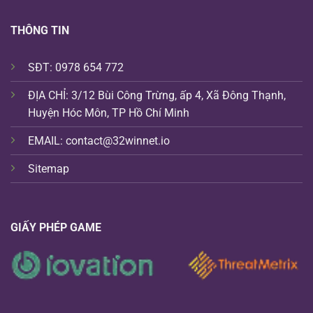
THÔNG TIN
SĐT: 0978 654 772
ĐỊA CHỈ: 3/12 Bùi Công Trừng, ấp 4, Xã Đông Thạnh,
Nhà cái 32WIN sở hữu pháp lý rõ ràng, minh bạch
Huyện Hóc Môn, TP Hồ Chí Minh
EMAIL:
contact@32winnet.io
Sự vững chắc đến từ công nghệ vận hành
hiện đại
Sitemap
Một phần không thể thiếu tạo nên sự thành công của
nhà cái
32WIN
là nền tảng công nghệ mạnh mẽ và bảo
GIẤY PHÉP GAME
mật hiện đại. Dưới đây là những điểm nổi bật trong hệ
thống vận hành được nhà cái đầu tư bài bản, mang đến
trải nghiệm liền mạch và an toàn cho người dùng.
Hệ thống máy chủ cực chất lượng, ổn định cao