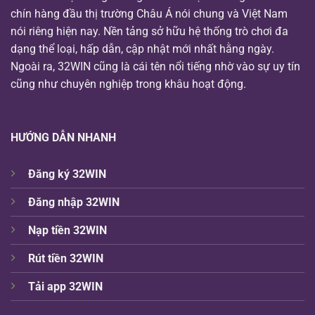
chín hàng đầu thị trường Châu Á nói chung và Việt Nam
chức quản lý cờ bạc trực tuyến hàng đầu khu vực Đông
nói riêng hiện nay. Nền tảng sở hữu hệ thống trò chơi đa
Nam Á. Đây là dấu hiệu rõ ràng cho thấy hoạt động của
dạng thể loại, hấp dẫn, cập nhật mới nhất hằng ngày.
32win.com
hoàn toàn hợp pháp, được quản lý chặt chẽ
Ngoài ra, 32WIN cũng là cái tên nổi tiếng nhờ vào sự uy tín
và tuân thủ các chuẩn mực quốc tế trong ngành cá
cũng như chuyên nghiệp trong khâu hoạt động.
cược.
Không chỉ dừng lại ở mặt pháp lý, 32WIN còn rất
chú trọng đến minh bạch trong vận hành. Toàn bộ kết
HƯỚNG DẪN NHANH
quả cá cược, đặc biệt là các game như đá gà, casino
trực tuyến và thể thao ảo đều được công khai, lưu trữ
Đăng ký 32WIN
theo thời gian thực. Người chơi có thể dễ dàng truy
xuất lịch sử cược, xem lại kết quả và phản hồi nếu có
Đăng nhập 32WIN
nghi ngờ. Chính điều này khiến 32WIN luôn được cộng
Nạp tiền 32WIN
đồng đánh giá cao về tính công bằng và đáng tin cậy.
Rút tiền 32WIN
Tải app
32WIN