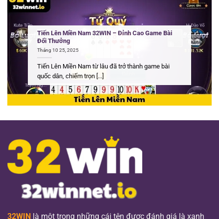
Tiến Lên Miền Nam 32WIN – Đỉnh Cao Game Bài
Đổi Thưởng
Tháng 10 25, 2025
Tiến Lên Miền Nam từ lâu đã trở thành game bài
quốc dân, chiếm trọn [...]
Lịch sử hình thành và phát triển của nhà cái 32WIN
Nhà cái hỗ trợ pháp lý rõ ràng, giấy tờ minh
bạch
Một trong những tiêu chí đầu tiên để đánh giá độ uy tín
của một nhà cái là giấy phép hoạt động. Nhà cái 32WIN
sở hữu giấy phép do
PAGCOR
(Philippine Amusement
and Gaming Corporation) cấp – một trong những tổ
32WIN
là một trong những cái tên được đánh giá là xanh