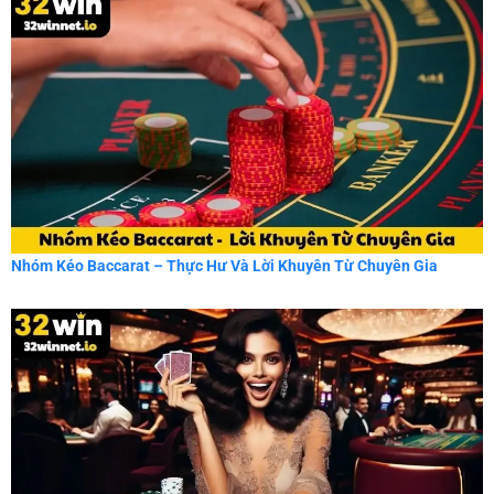
Nhóm Kéo Baccarat – Thực Hư Và Lời Khuyên Từ Chuyên Gia