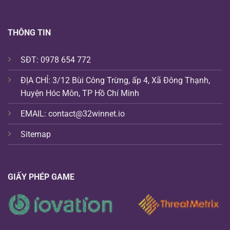
THÔNG TIN
SĐT: 0978 654 772
ĐỊA CHỈ: 3/12 Bùi Công Trừng, ấp 4, Xã Đông Thạnh,
Huyện Hóc Môn, TP Hồ Chí Minh
EMAIL:
contact@32winnet.io
Sitemap
GIẤY PHÉP GAME