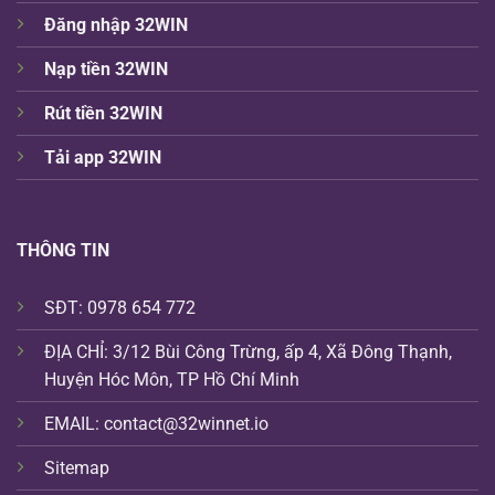
Đăng nhập 32WIN
Nạp tiền 32WIN
Rút tiền 32WIN
Tải app
32WIN
THÔNG TIN
SĐT: 0978 654 772
ĐỊA CHỈ: 3/12 Bùi Công Trừng, ấp 4, Xã Đông Thạnh,
Huyện Hóc Môn, TP Hồ Chí Minh
EMAIL:
contact@32winnet.io
Sitemap