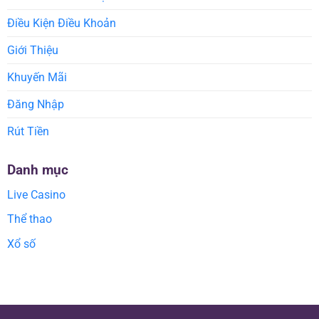
Điều Kiện Điều Khoản
Giới Thiệu
Khuyến Mãi
Đăng Nhập
Rút Tiền
Danh mục
Live Casino
Thể thao
Xổ số