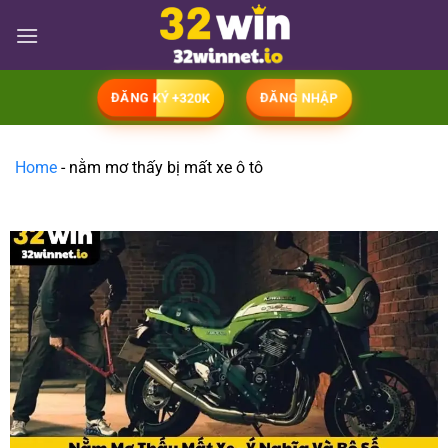
ĐĂNG KÝ +320K
ĐĂNG NHẬP
Home
-
nằm mơ thấy bị mất xe ô tô