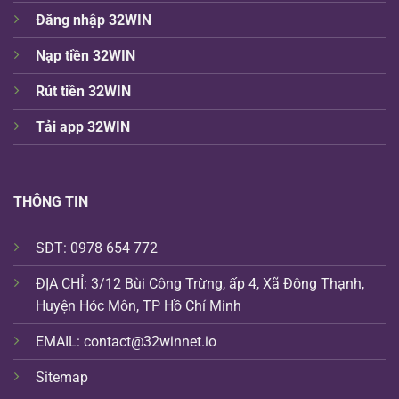
Đăng nhập 32WIN
Nạp tiền 32WIN
Rút tiền 32WIN
Tải app
32WIN
THÔNG TIN
SĐT: 0978 654 772
ĐỊA CHỈ: 3/12 Bùi Công Trừng, ấp 4, Xã Đông Thạnh,
Huyện Hóc Môn, TP Hồ Chí Minh
EMAIL:
contact@32winnet.io
Sitemap